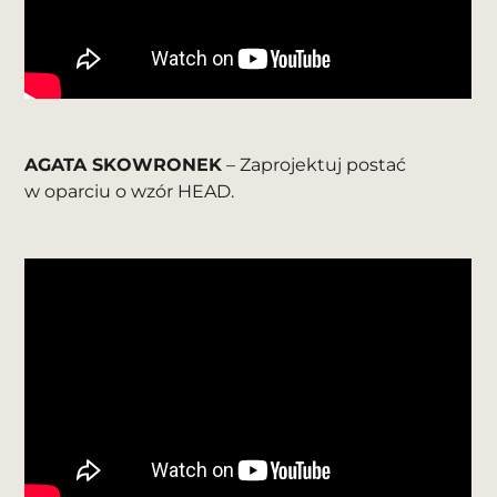
AGATA SKOWRONEK
– Zaprojektuj postać
w oparciu o wzór HEAD.