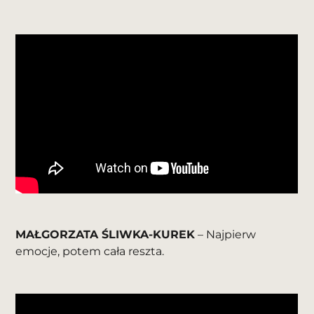
MAŁGORZATA ŚLIWKA-KUREK
– Najpierw
emocje, potem cała reszta.