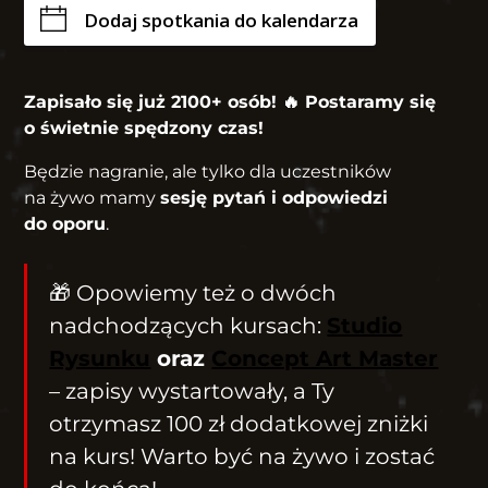
Dodaj spotkania do kalendarza
Zapisało się już 2100+ osób! 🔥 Postaramy się
o świetnie spędzony czas!
Będzie nagranie, ale tylko dla uczestników
na żywo mamy
sesję pytań i odpowiedzi
do oporu
.
🎁 Opowiemy też o dwóch
nadchodzących kursach:
Studio
Rysunku
oraz
Concept Art Master
– zapisy wystartowały, a Ty
otrzymasz 100 zł dodatkowej zniżki
na kurs! Warto być na żywo i zostać