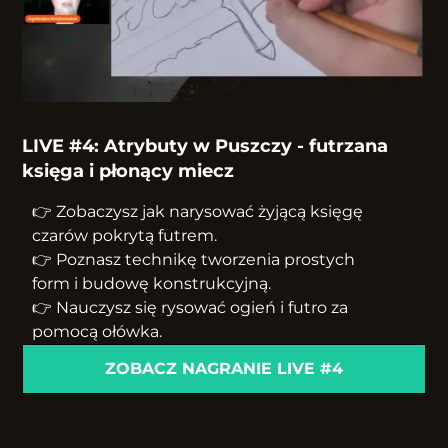
LIVE #4: Atrybuty w Puszczy - futrzana
księga i płonący miecz
👉 Zobaczysz jak narysować żyjącą księgę
czarów pokrytą futrem.
👉 Poznasz technikę tworzenia prostych
form i budowę konstrukcyjną.
👉 Nauczysz się rysować ogień i futro za
pomocą ołówka.
ZOBACZ NAGRANIE LIVE #4